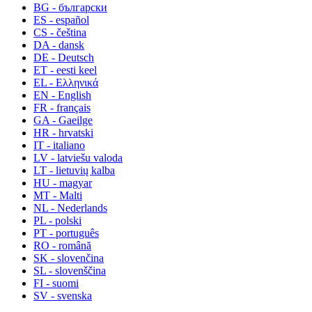
BG - български
ES - español
CS - čeština
DA - dansk
DE - Deutsch
ET - eesti keel
EL - Ελληνικά
EN - English
FR - français
GA - Gaeilge
HR - hrvatski
IT - italiano
LV - latviešu valoda
LT - lietuvių kalba
HU - magyar
MT - Malti
NL - Nederlands
PL - polski
PT - português
RO - română
SK - slovenčina
SL - slovenščina
FI - suomi
SV - svenska