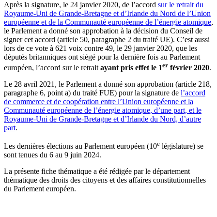
Après la signature, le 24 janvier 2020, de l’accord
sur le retrait du
Royaume-Uni de Grande-Bretagne et d’Irlande du Nord de l’Union
européenne et de la Communauté européenne de l’énergie atomique
,
le Parlement a donné son approbation à la décision du Conseil de
signer cet accord (article 50, paragraphe 2 du traité UE). C’est aussi
lors de ce vote à 621 voix contre 49, le 29 janvier 2020, que les
députés britanniques ont siégé pour la dernière fois au Parlement
er
européen, l’accord sur le retrait
ayant pris effet le 1
février 2020
.
Le 28 avril 2021, le Parlement a donné son approbation (article 218,
paragraphe 6, point a) du traité FUE) pour la signature de
l’accord
de commerce et de coopération entre l’Union européenne et la
Communauté européenne de l’énergie atomique, d’une part, et le
Royaume-Uni de Grande-Bretagne et d’Irlande du Nord, d’autre
part
.
e
Les dernières élections au Parlement européen (10
législature) se
sont tenues du 6 au 9 juin 2024.
La présente fiche thématique a été rédigée par le département
thématique des droits des citoyens et des affaires constitutionnelles
du Parlement européen.