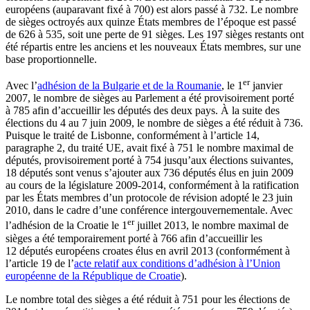
européens (auparavant fixé à 700) est alors passé à 732. Le nombre
de sièges octroyés aux quinze États membres de l’époque est passé
de 626 à 535, soit une perte de 91 sièges. Les 197 sièges restants ont
été répartis entre les anciens et les nouveaux États membres, sur une
base proportionnelle.
er
Avec l’
adhésion de la Bulgarie et de la Roumanie
, le 1
janvier
2007, le nombre de sièges au Parlement a été provisoirement porté
à 785 afin d’accueillir les députés des deux pays. À la suite des
élections du 4 au 7 juin 2009, le nombre de sièges a été réduit à 736.
Puisque le traité de Lisbonne, conformément à l’article 14,
paragraphe 2, du traité UE, avait fixé à 751 le nombre maximal de
députés, provisoirement porté à 754 jusqu’aux élections suivantes,
18 députés sont venus s’ajouter aux 736 députés élus en juin 2009
au cours de la législature 2009-2014, conformément à la ratification
par les États membres d’un protocole de révision adopté le 23 juin
2010, dans le cadre d’une conférence intergouvernementale. Avec
er
l’adhésion de la Croatie le 1
juillet 2013, le nombre maximal de
sièges a été temporairement porté à 766 afin d’accueillir les
12 députés européens croates élus en avril 2013 (conformément à
l’article 19 de l’
acte relatif aux conditions d’adhésion à l’Union
européenne de la République de Croatie
).
Le nombre total des sièges a été réduit à 751 pour les élections de