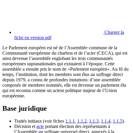
Charger la
fiche en version pdf
Le Parlement européen est né de l’Assemblée commune de la
Communauté européenne du charbon et de l’acier (CECA), qui est
ainsi devenue l’assemblée englobant les trois communautés
européennes supranationales qui existaient à l’époque. Cette
assemblée a ensuite pris le nom de «Parlement européen». Au fil du
temps, l’institution, dont les membres sont élus au suffrage direct
depuis 1979, a connu de profondes mutations: d’une assemblée
composée de membres nommés, elle est devenue un parlement élu
qui est reconnu comme un acteur politique majeur de l’Union
européenne.
Base juridique
Traités initiaux (voir fiches
1.1.1
,
1.1.2
,
1.1.3
,
1.1.4
,
1.1.5
).
Décision et
acte
portant élection des représentants à
l’Assemblée au suffrage universel direct, annexés à la