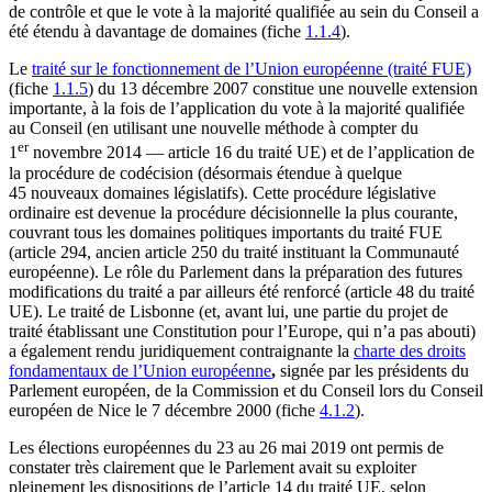
de contrôle et que le vote à la majorité qualifiée au sein du Conseil a
été étendu à davantage de domaines (fiche
1.1.4
).
Le
traité sur le fonctionnement de l’Union européenne (traité FUE)
(fiche
1.1.5
) du 13 décembre 2007 constitue une nouvelle extension
importante, à la fois de l’application du vote à la majorité qualifiée
au Conseil (en utilisant une nouvelle méthode à compter du
er
1
novembre 2014 — article 16 du traité UE) et de l’application de
la procédure de codécision (désormais étendue à quelque
45 nouveaux domaines législatifs). Cette procédure législative
ordinaire est devenue la procédure décisionnelle la plus courante,
couvrant tous les domaines politiques importants du traité FUE
(article 294, ancien article 250 du traité instituant la Communauté
européenne). Le rôle du Parlement dans la préparation des futures
modifications du traité a par ailleurs été renforcé (article 48 du traité
UE). Le traité de Lisbonne (et, avant lui, une partie du projet de
traité établissant une Constitution pour l’Europe, qui n’a pas abouti)
a également rendu juridiquement contraignante la
charte des droits
fondamentaux de l’Union européenne
,
signée par les présidents du
Parlement européen, de la Commission et du Conseil lors du Conseil
européen de Nice le 7 décembre 2000 (fiche
4.1.2
).
Les élections européennes du 23 au 26 mai 2019 ont permis de
constater très clairement que le Parlement avait su exploiter
pleinement les dispositions de l’article 14 du traité UE, selon