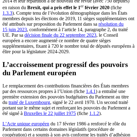
2014 et leur répartition a de nouveau été revue (avec 750 députés)
er
en raison du
Brexit, qui a pris effet le 1
février 2020
(fiche
1.3.3
). Compte tenu de l’évolution démographique dans les États
membres depuis les élections de 2019, 11 sièges supplémentaires ont
été attribués sur proposition du Parlement dans sa
résolution du
15 juin 2023
, conformément à l’article 14, paragraphe 2, du traité
UE. Par sa
décision finale du 22 septembre 2023
, le Conseil
européen a encore augmenté ce nombre de quatre sièges
supplémentaires, fixant à 720 le nombre total de députés européens à
élire pour la législature 2024-2029.
L’accroissement progressif des pouvoirs
du Parlement européen
Le remplacement des contributions financières des États membres
par des ressources propres à l’Union (fiche
1.4.1
) a entraîné une
première extension des pouvoirs budgétaires du Parlement au titre
du
traité de Luxembourg
, signé le 22 avril 1970. Un second traité
portant sur le même sujet et renforçant les pouvoirs du Parlement a
été signé à
Bruxelles le 22 juillet 1975
(fiche
1.1.2
).
L’Acte unique européen
du 17 février 1986 a renforcé le rôle du
Parlement dans certains domaines législatifs (procédure de
coopération) et a soumis à son avis conforme les traités d’adhésion