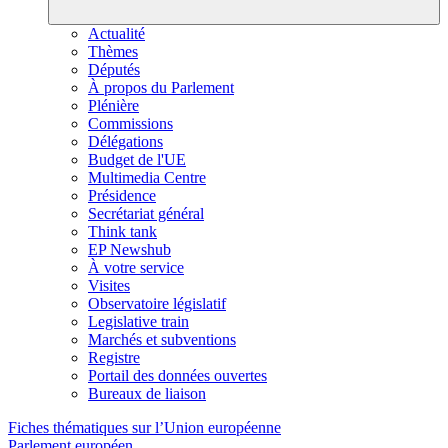
Actualité
Thèmes
Députés
À propos du Parlement
Plénière
Commissions
Délégations
Budget de l'UE
Multimedia Centre
Présidence
Secrétariat général
Think tank
EP Newshub
À votre service
Visites
Observatoire législatif
Legislative train
Marchés et subventions
Registre
Portail des données ouvertes
Bureaux de liaison
Fiches thématiques sur l’Union européenne
Parlement européen