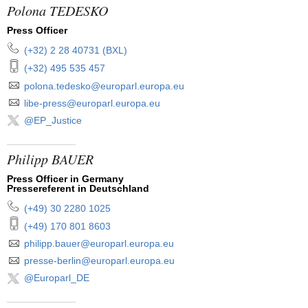
Polona TEDESKO
Press Officer
(+32) 2 28 40731 (BXL)
fonnummer:
(+32) 495 535 457
polona.tedesko@europarl.europa.eu
libe-press@europarl.europa.eu
@EP_Justice
Philipp BAUER
Press Officer in Germany
Pressereferent in Deutschland
(+49) 30 2280 1025
fonnummer:
(+49) 170 801 8603
philipp.bauer@europarl.europa.eu
presse-berlin@europarl.europa.eu
@Europarl_DE