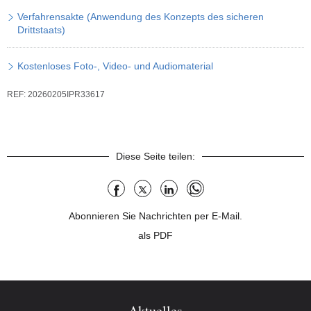
Verfahrensakte (Anwendung des Konzepts des sicheren
Drittstaats)
Kostenloses Foto-, Video- und Audiomaterial
REF:
20260205IPR33617
Referenz
Diese Seite teilen:
Facebook
X
LinkedIn
WhatsApp
Abonnieren Sie Nachrichten per E-Mail.
als PDF
Aktuelles